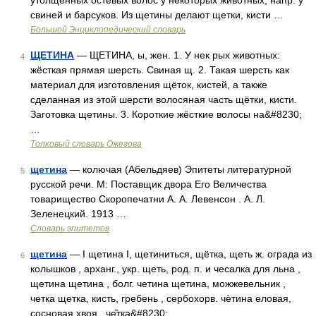
утолщенных остевых волос у некоторых животных, напр. у
свиней и барсуков. Из щетины делают щетки, кисти …
Большой Энциклопедический словарь
ЩЕТИНА
— ЩЕТИНА, ы, жен. 1. У нек рых животных:
4
жёсткая прямая шерсть. Свиная щ. 2. Такая шерсть как
материал для изготовления щёток, кистей, а также
сделанная из этой шерсти волосяная часть щётки, кисти.
Заготовка щетины. 3. Короткие жёсткие волосы на&#8230;
…
Толковый словарь Ожегова
щетина
— колючая (Абельдяев) Эпитеты литературной
5
русской речи. М: Поставщик двора Его Величества
товарищество Скоропечатни А. А. Левенсон . А. Л.
Зеленецкий. 1913 …
Словарь эпитетов
щетина
— I щетина I, щетиниться, щётка, щеть ж. ограда из
6
колышков , арханг., укр. щеть, род. п. и чесалка для льна ,
щетина щетина , болг. четина щетина, можжевельник ,
четка щетка, кисть, гребень , сербохорв. чѐтина еловая,
сосновая хвоя , че̏тка&#8230; …