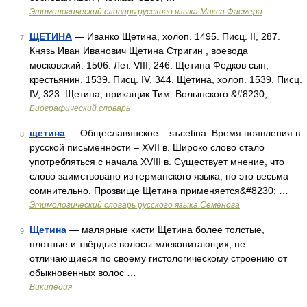
Этимологический словарь русского языка Макса Фасмера
ЩЕТИНА
— Иванко Щетина, холоп. 1495. Писц. II, 287.
7
Князь Иван Иванович Щетина Стригин , воевода
московский. 1506. Лет. VIII, 246. Щетина Федков сын,
крестьянин. 1539. Писц. IV, 344. Щетина, холоп. 1539. Писц.
IV, 323. Щетина, прикащик Тим. Волынского.&#8230; …
Биографический словарь
щетина
— Общеславянское – sъcetina. Время появления в
8
русской письменности – XVII в. Широко слово стало
употребляться с начала XVIII в. Существует мнение, что
слово заимствовано из германского языка, но это весьма
сомнительно. Прозвище Щетина применяется&#8230; …
Этимологический словарь русского языка Семенова
Щетина
— малярные кисти Щетина более толстые,
9
плотные и твёрдые волосы млекопитающих, не
отличающиеся по своему гистологическому строению от
обыкновенных волос …
Википедия