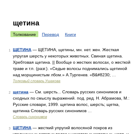
щетина
Толкование
Перевод
Книги
ЩЕТИНА
— ЩЕТИНА, щетины, мн. нет. жен. Жесткая
1
упругая шерсть у некоторых животных. Свиная щетина.
Хребтовая щетина. || Вообще о жестких волосах, о жесткой
траве и т.п. (разг.). «Седые волосы поднимались щетиной
над морщинистым лбом.» А.Тургенев. «В&#8230; …
Толковый словарь Ушакова
щетина
— См. шерсть... Словарь русских синонимов и
2
сходных по смыслу выражений. под. ред. Н. Абрамова, М.:
Русские словари, 1999. щетина волос, шерсть; щетка,
щетинка Словарь русских синонимов …
Словарь синонимов
ЩЕТИНА
— жесткий упругий волосяной покров из
3