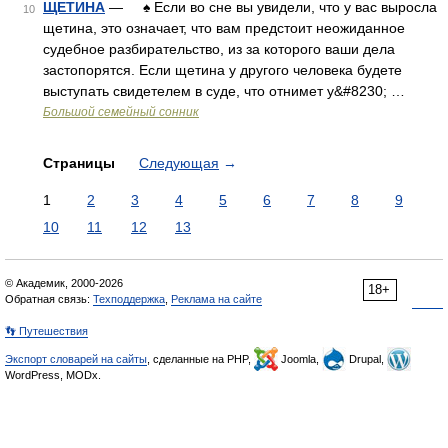
ЩЕТИНА
— ♠ Если во сне вы увидели, что у вас выросла
10
щетина, это означает, что вам предстоит неожиданное
судебное разбирательство, из за которого ваши дела
застопорятся. Если щетина у другого человека будете
выступать свидетелем в суде, что отнимет у&#8230; …
Большой семейный сонник
Страницы
Следующая
→
1
2
3
4
5
6
7
8
9
10
11
12
13
© Академик, 2000-2026
18+
Обратная связь:
Техподдержка
,
Реклама на сайте
👣 Путешествия
Экспорт словарей на сайты
, сделанные на PHP,
Joomla,
Drupal,
WordPress, MODx.